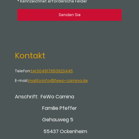
* Kennzeichnet erforderliche Felder
Senden Sie
Kontakt
Telefon:
tel:004917650923445
E-mail:
mailto:info@fewo-camina.de
Anschrift: FeWo Camina
Familie Pfeffer
Gehauweg 5
55437 Ockenheim